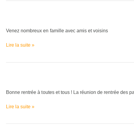
C’est
la
fête
Venez nombreux en famille avec amis et voisins
de
Noël
Lire la suite »
à
l’IPC
!
Bonne
rentrée
à
Bonne rentrée à toutes et tous ! La réunion de rentrée des 
toutes
et
Lire la suite »
tous