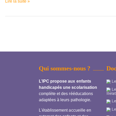
:
Lire la suite »
la
qualité
est
toujours
recherchée,
les
produits
bio
et
de
Qui sommes-nous ?
Do
saison
aussi
L’IPC propose aux enfants
Le
!
handicapés une scolarisation
Le 
Relat
complète et des rééducations
adaptées à leurs pathologie.
Le 
Le
L'établissement accueille en