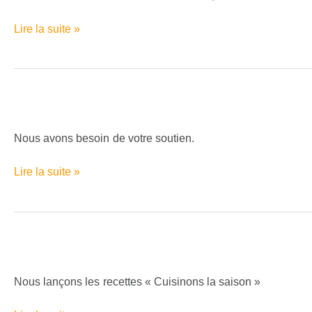
l’EMP
!
Lire la suite »
À
toutes
les
Nous avons besoin de votre soutien.
entreprises,
c’est
Lire la suite »
le
moment
de
penser
Les
à
repas
la
à
Nous lançons les recettes « Cuisinons la saison »
taxe
l’IPC
d’apprentissage