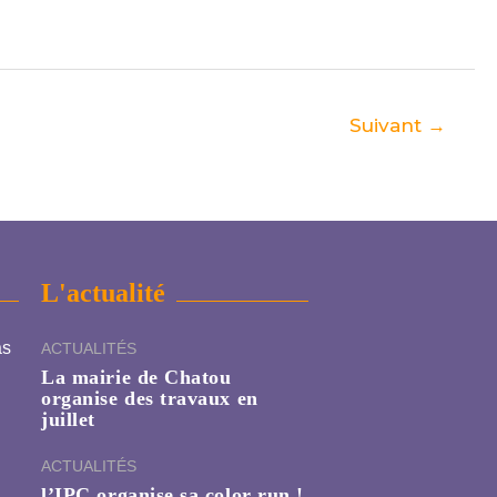
Suivant
→
L'actualité
as
ACTUALITÉS
La mairie de Chatou
organise des travaux en
juillet
ACTUALITÉS
l’IPC organise sa color run !