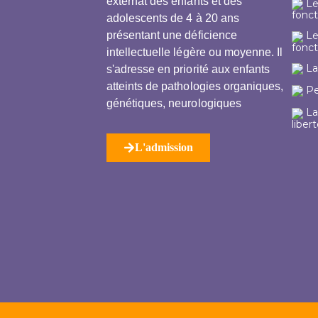
externat des enfants et des
Le
fonc
adolescents de 4 à 20 ans
présentant une déficience
Le
fonc
intellectuelle légère ou moyenne. Il
La
s'adresse en priorité aux enfants
atteints de pathologies organiques,
Pe
génétiques, neurologiques
La
liber
L'admission