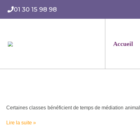
Aller
01 30 15 98 98
au
contenu
Accueil
La
médiation
animale
Certaines classes bénéficient de temps de médiation animal, Il
Lire la suite »