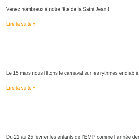
de
la
Venez nombreux à notre fête de la Saint Jean !
Saint
Jean
Lire la suite »
Carnaval
le
15
Le 15 mars nous fêtons le carnaval sur les rythmes endiablé
mars
Lire la suite »
Le
cirque
à
Du 21 au 25 février les enfants de l’EMP, comme l’année dern