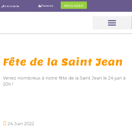
Aller
Parents
NOUS AIDER
01 30 15 98 98
au
contenu
Le Parcou
Les Parent
L’IPC Pratiq
Fête de la Saint Jean
Venez nombreux à notre fête de la Saint Jean le 24 juin à
20h !
24 Juin 2022