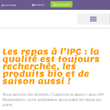
Aller
Parents
NOUS AIDER
01 30 15 98 98
au
contenu
Le Parcou
Les Parent
L’IPC Pratiq
Les repas à l’IPC : la
qualité est toujours
recherchée, les
produits bio et de
saison aussi !
Nous lançons les recettes « Cuisinons la saison » avec API
Restauration, notre prestataire qui produit les repas sur
place.