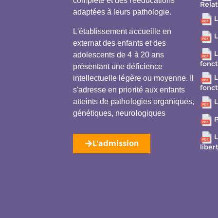
complète et des rééducations
Relat
adaptées à leurs pathologie.
L
L'établissement accueille en
L
externat des enfants et des
L
adolescents de 4 à 20 ans
fonc
présentant une déficience
L
intellectuelle légère ou moyenne. Il
fonc
s'adresse en priorité aux enfants
atteints de pathologies organiques,
L
génétiques, neurologiques
P
L
L'admission
liber