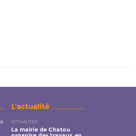
L'actualité
as
ACTUALITÉS
La mairie de Chatou
organise des travaux en