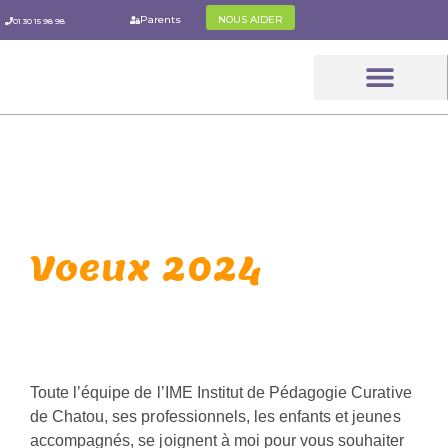
Aller
Parents
NOUS AIDER
01 30 15 98 98
au
contenu
Le Parcou
Les Parent
L’IPC Pratiq
Voeux 2024
Toute l’équipe de l’IME Institut de Pédagogie Curative
de Chatou, ses professionnels, les enfants et jeunes
accompagnés, se joignent à moi pour vous souhaiter