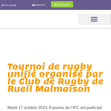
Aller
Parents
NOUS AIDER
01 30 15 98 98
au
contenu
Le Parcou
Les Parent
L’IPC Pratiq
Tournoi de rugby
unifié organisé par
le Club de Rugby de
Rueil Malmaison
Mardi 17 octobre 2023, 8 jeunes de l’IPC ont participé