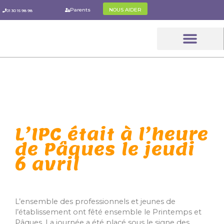
Aller
Parents
NOUS AIDER
01 30 15 98 98
au
contenu
Le Parcou
Les Parent
L’IPC Pratiq
L’IPC était à l’heure
de Pâques le jeudi
6 avril
L’ensemble des professionnels et jeunes de
l’établissement ont fêté ensemble le Printemps et
Pâques. La journée a été placé sous le signe des