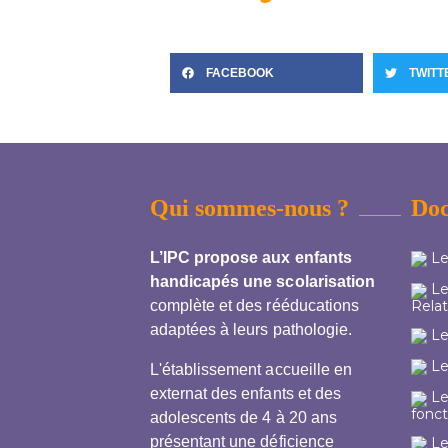
FACEBOOK
TWITT
Qui sommes-nous ?
Do
L’IPC propose aux enfants
Le
handicapés une scolarisation
Le 
Relat
complète et des rééducations
adaptées à leurs pathologie.
Le 
Le
L'établissement accueille en
externat des enfants et des
Le
fonc
adolescents de 4 à 20 ans
présentant une déficience
Le