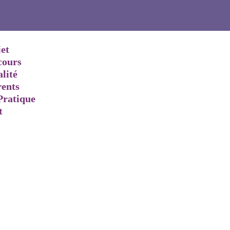
l
jet
cours
lité
rents
Pratique
t