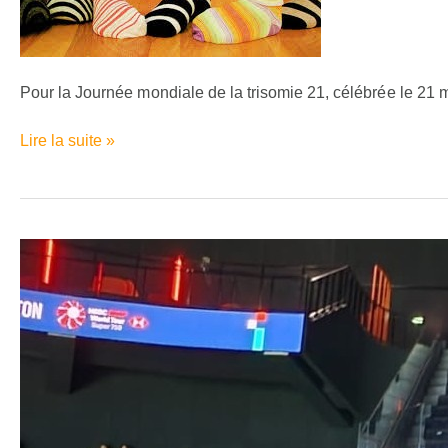
JEUDI
21
MARS
2024
Pour la Journée mondiale de la trisomie 21, célébrée le 21 
:
OPÉRATION
Lire la suite »
CHAUSSETTES
!
Invitation
aux
internationaux
de
Badminton