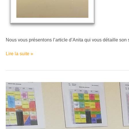
de
l’EMP.
Nous vous présentons l’article d’Anita qui vous détaille son 
Lire la suite »
L’atelier
communication
de
l’EMPro
communique
!