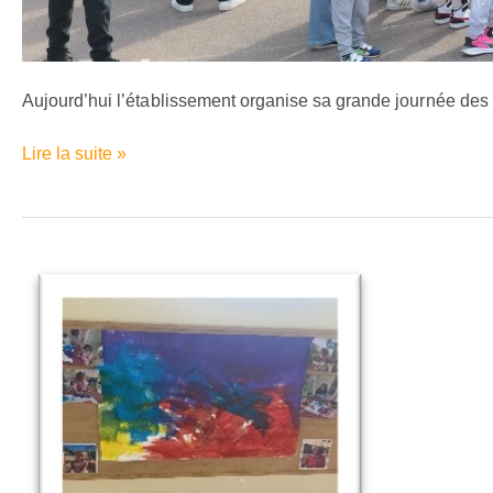
Aujourd’hui l’établissement organise sa grande journée de
Lire la suite »
Une
jeune
de
l’EMPRO
en
stage
auprès
des
enfants